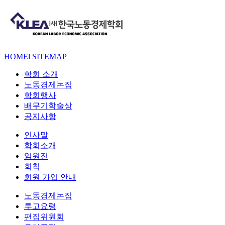
HOME
l
SITEMAP
학회 소개
노동경제논집
학회행사
배무기학술상
공지사항
인사말
학회소개
임원진
회칙
회원 가입 안내
노동경제논집
투고요령
편집위원회