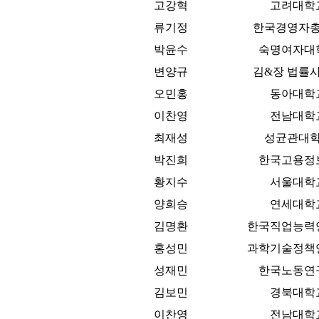
고강혁
고려대학
류기정
한국경영자
박윤수
숙명여자대
변양규
김&장 법률
오민홍
동아대학
이찬영
전남대학
최재성
성균관대
박진희
한국고용정
황지수
서울대학
양희승
연세대학
김명환
한국직업능력
홍성민
과학기술정책
성재민
한국노동연
김보민
경북대학
이찬영
전남대학