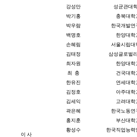
강성만
성균관대
박기홍
충북대학
박우람
한국개발연
백명호
한양대학
손혜림
서울시립대
김태정
삼성글로벌
최자원
한양대학
최 충
건국대학
한유진
연세대학
김정호
아주대학
김세익
고려대학
곽은혜
한국노동연
홍지훈
부산대학
황성수
한국직업능력
이 사