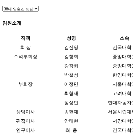
임원소개
직책
성명
소속
회 장
김진영
건국대학
수석부회장
강창희
중앙대학
강창희
중앙대학
박철성
한양대학
부회장
이정민
서울대학
최형재
고려대학
정상빈
현대자동차
상임이사
송헌재
서울시립대
편집이사
안태현
서강대학
연구이사
최 충
건국대학