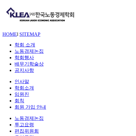
HOME
l
SITEMAP
학회 소개
노동경제논집
학회행사
배무기학술상
공지사항
인사말
학회소개
임원진
회칙
회원 가입 안내
노동경제논집
투고요령
편집위원회