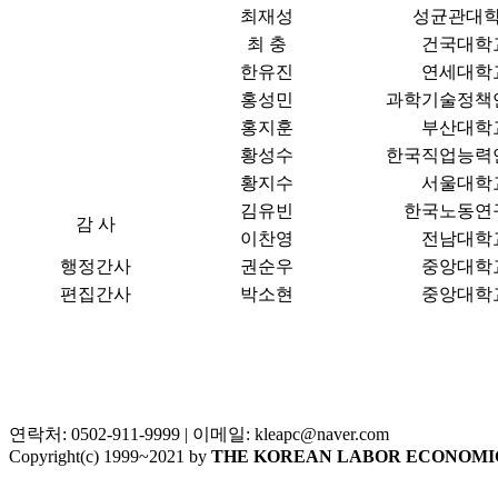
최재성
성균관대
최 충
건국대학
한유진
연세대학
홍성민
과학기술정책
홍지훈
부산대학
황성수
한국직업능력
황지수
서울대학
김유빈
한국노동연
감 사
이찬영
전남대학
행정간사
권순우
중앙대학
편집간사
박소현
중앙대학
연락처: 0502-911-9999 | 이메일: kleapc@naver.com
Copyright(c) 1999~2021 by
THE KOREAN LABOR ECONOMIC AS