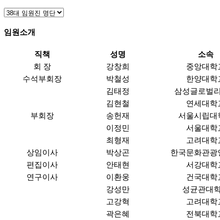
임원소개
직책
성명
소속
회 장
강창희
중앙대학
수석부회장
박철성
한양대학
김태정
삼성글로벌
김현철
연세대학
부회장
송헌재
서울시립대
이정민
서울대학
최형재
고려대학
상임이사
박상곤
한국문화관광
편집이사
안태현
서강대학
연구이사
이환웅
건국대학
강성만
성균관대
고강혁
고려대학
곽은혜
전북대학