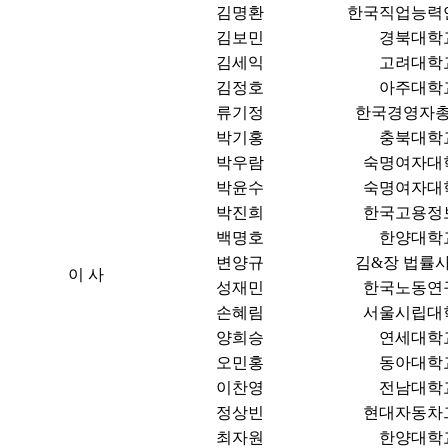
김명환
한국직업능력
김보민
경북대학
김세익
고려대학
김정호
아주대학
류기정
한국경영자
박기홍
충북대학
박우람
숙명여자대
박윤수
숙명여자대
박진희
한국고용정
백명호
한양대학
변양규
김&장 법률
이 사
성재민
한국노동연
손혜림
서울시립대
양희승
연세대학
오민홍
동아대학
이찬영
전남대학
정상빈
현대자동차
최자원
한양대학