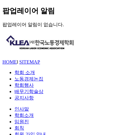
팝업레이어 알림
팝업레이어 알림이 없습니다.
HOME
l
SITEMAP
학회 소개
노동경제논집
학회행사
배무기학술상
공지사항
인사말
학회소개
임원진
회칙
회원 가입 안내